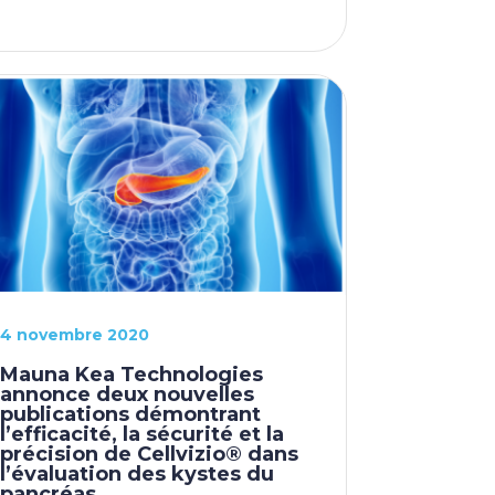
4 novembre 2020
Mauna Kea Technologies
annonce deux nouvelles
publications démontrant
l’efficacité, la sécurité et la
précision de Cellvizio® dans
l’évaluation des kystes du
pancréas