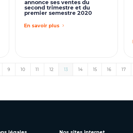
annonce ses ventes du
second trimestre et du
premier semestre 2020
En savoir plus
9
10
11
12
13
14
15
16
17
ons légales
Nos sites internet