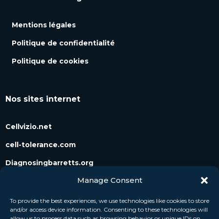
Mentions légales
Politique de confidentialité
Politique de cookies
Nos sites internet
Cellvizio.net
cell-tolerance.com
Diagnosingbarretts.org
Manage Consent
Diagnosingpancreaticcysts.org
To provide the best experiences, we use technologies like cookies to store
and/or access device information. Consenting to these technologies will
Suivez-nous
allow us to process data such as browsing behavior or unique IDs on