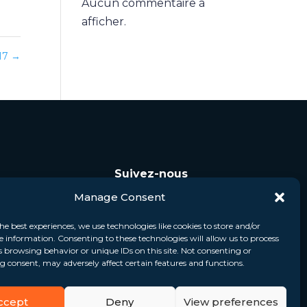
Aucun commentaire à
afficher.
17
→
Suivez-nous
Manage Consent
he best experiences, we use technologies like cookies to store and/or
e information. Consenting to these technologies will allow us to process
s browsing behavior or unique IDs on this site. Not consenting or
 consent, may adversely affect certain features and functions.
ccept
Deny
View preferences