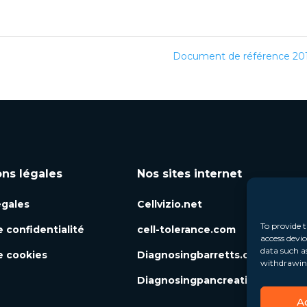
Document de référence 20
ons légales
Nos sites internet
égales
Cellvizio.net
To provide t
e confidentialité
cell-tolerance.com
access devic
data such a
e cookies
Diagnosingbarretts.org
withdrawing
Diagnosingpancreaticcysts.org
A