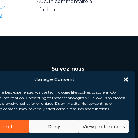
Aucun commentaire à
2021
afficher.
021
→
Suivez-nous
Manage Consent
he best experiences, we use technologies like cookies to store and/or
e information. Consenting to these technologies will allow us to process
s browsing behavior or unique IDs on this site. Not consenting or
 consent, may adversely affect certain features and functions.
ccept
Deny
View preferences