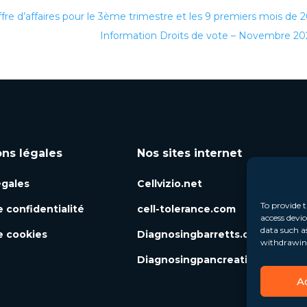
e d’affaires pour le 3ème trimestre et les 9 premiers mois de 
Information Droits de vote – Novembre 2
ons légales
Nos sites internet
égales
Cellvizio.net
To provide t
e confidentialité
cell-tolerance.com
access devic
data such a
e cookies
Diagnosingbarretts.org
withdrawing
Diagnosingpancreaticcysts.org
A