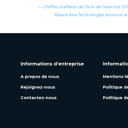
←
Chiffres d’affaires du T4 et de l’exercice 20
Mauna Kea Technologies annonce la 
Informations d’entreprise
Informati
A propos de nous
Mentions l
Rejoignez-nous
Politique d
Contactez-nous
Politique d