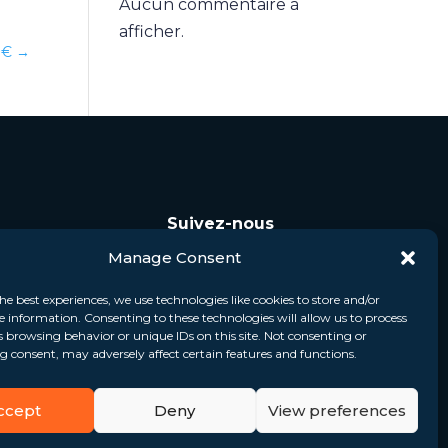
Aucun commentaire à
afficher.
 M€
→
Suivez-nous
Manage Consent
he best experiences, we use technologies like cookies to store and/or
e information. Consenting to these technologies will allow us to process
s browsing behavior or unique IDs on this site. Not consenting or
 consent, may adversely affect certain features and functions.
ccept
Deny
View preferences