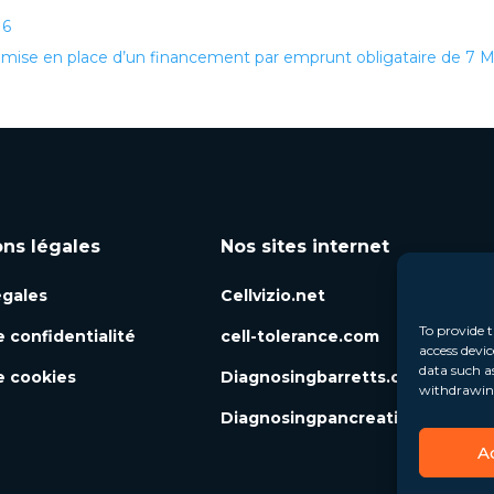
16
mise en place d’un financement par emprunt obligataire de 7
ons légales
Nos sites internet
égales
Cellvizio.net
To provide t
e confidentialité
cell-tolerance.com
access devic
data such a
e cookies
Diagnosingbarretts.org
withdrawing
Diagnosingpancreaticcysts.org
A