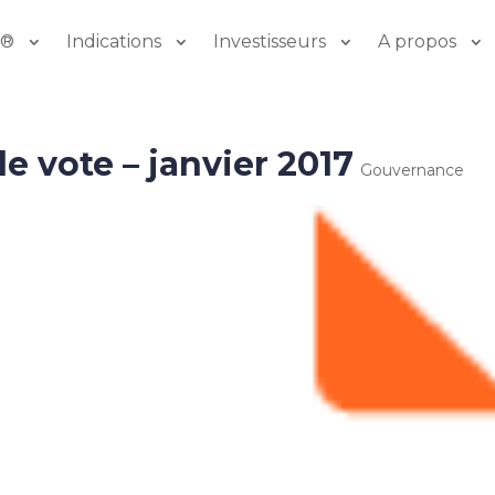
o®
Indications
Investisseurs
A propos
e vote – janvier 2017
Gouvernance