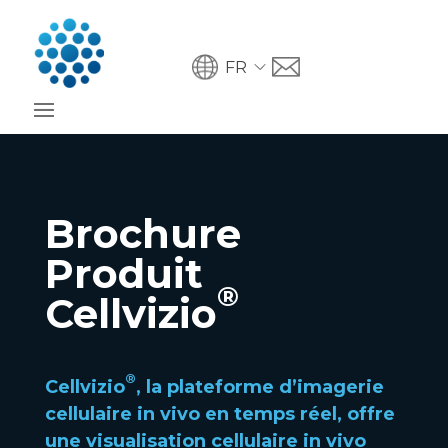
FR
Brochure
Produit
®
Cellvizio
®
Cellvizio
, la plateforme d’imagerie
cellulaire in vivo en temps réel, offre
une visualisation cellulaire in vivo