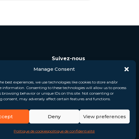
Suivez-nous
Manage Consent
he best experiences, we use technologies like cookies to store and/or
e information. Consenting to these technologies will allow us to process
s browsing behavior or unique IDs on this site. Not consenting or
 consent, may adversely affect certain features and functions.
ccept
Deny
View preferences
Politique de cookies
politique de confidentialité