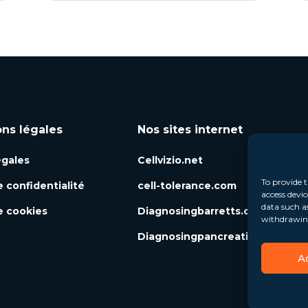
ons légales
Nos sites internet
égales
Cellvizio.net
To provide t
e confidentialité
cell-tolerance.com
access devic
data such a
e cookies
Diagnosingbarretts.org
withdrawing
Diagnosingpancreaticcysts.org
A