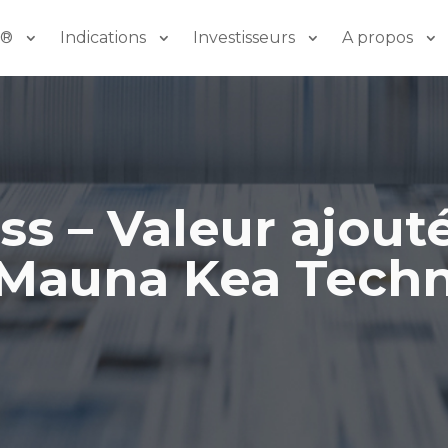
o®
Indications
Investisseurs
A propos
s – Valeur ajoutée
 Mauna Kea Techn