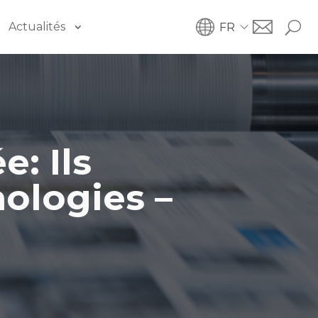
Actualités
FR
: Ils
ologies –