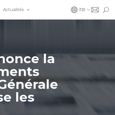
Actualités
FR
nonce la
uments
 Générale
se les