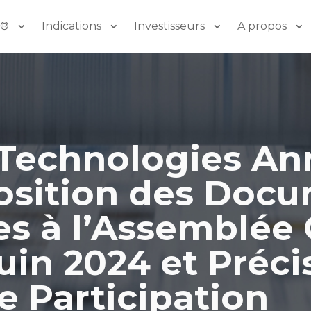
o®
Indications
Investisseurs
A propos
Technologies An
position des Doc
es à l’Assemblée
uin 2024 et Préci
e Participation